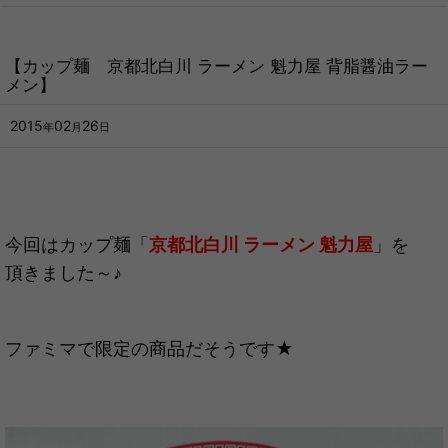
【カップ麺 京都北白川 ラーメン 魁力屋 背脂醤油ラー
メン】
2015
02
26
年
月
日
今回はカップ麺「
京都北白川 ラーメン 魁力屋
」を
頂きました～♪
ファミマで限定の商品だそうです★