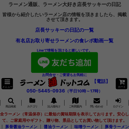
ラーメン通販、ラーメン大好き店長サッキーの日記
皆様から紹介したいラーメン店の情報を頂きましたら、掲載
させて頂きます。
店長サッキーの日記の一覧
有名店お取り寄せラーメンの食レポ動画一覧
Lineで情報を頂けると嬉しいです。
お問合せ・ご要望もお気軽に
【電話】
メニュー
カート
050-5445-0936
（平日10時～17時）
商品検索
カテゴリ
法人様向け
ご利用案内
問い合わせ
ログイン
全ラーメン（常温保存）に最短の賞味期限を表示しております。安心し
て、ご家庭用やギフト、贈り物、景品としてお買い物して頂けます。
┃
豚骨醤油ラーメン
┃
醤油ラーメン
┃
味噌ラーメン
┃
豚骨ラーメン