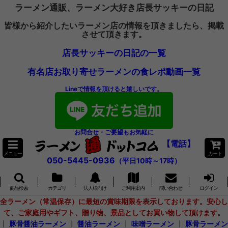
ラーメン通販、ラーメン大好き店長サッキーの日記
皆様から紹介したいラーメン店の情報を頂きましたら、掲載
させて頂きます。
店長サッキーの日記の一覧
有名店お取り寄せラーメンの食レポ動画一覧
Lineで情報を頂けると嬉しいです。
お問合せ・ご要望もお気軽に
【電話】
メニュー
カート
050-5445-0936
（平日10時～17時）
商品検索
カテゴリ
法人様向け
ご利用案内
問い合わせ
ログイン
全ラーメン（常温保存）に最短の賞味期限を表示しております。安心し
て、ご家庭用やギフト、贈り物、景品としてお買い物して頂けます。
┃
豚骨醤油ラーメン
┃
醤油ラーメン
┃
味噌ラーメン
┃
豚骨ラーメン