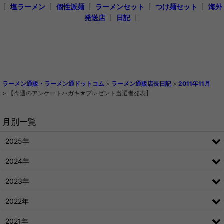
┃
塩ラーメン
┃
個性派麺
┃
ラーメンセット
┃
つけ麺セット
┃
海外
発送店
┃
日記
┃
ラーメン通販・ラーメン通ドットコム
>
ラーメン通販店長日記
>
2011年11月
>
【今週のアンケートハガキ★プレゼント当選者発表】
月別一覧
2025年
2024年
2023年
2022年
2021年