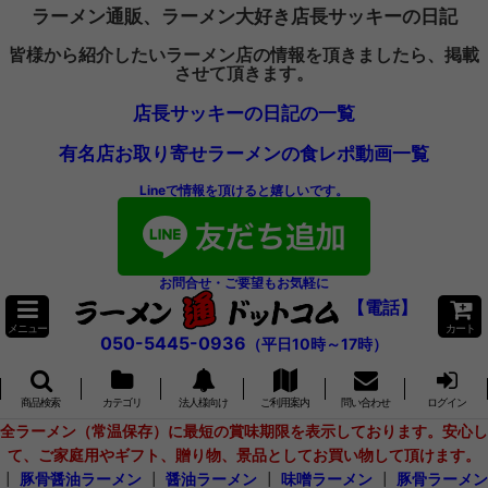
ラーメン通販、ラーメン大好き店長サッキーの日記
皆様から紹介したいラーメン店の情報を頂きましたら、掲載
させて頂きます。
店長サッキーの日記の一覧
有名店お取り寄せラーメンの食レポ動画一覧
Lineで情報を頂けると嬉しいです。
お問合せ・ご要望もお気軽に
【電話】
メニュー
カート
050-5445-0936
（平日10時～17時）
商品検索
カテゴリ
法人様向け
ご利用案内
問い合わせ
ログイン
全ラーメン（常温保存）に最短の賞味期限を表示しております。安心し
て、ご家庭用やギフト、贈り物、景品としてお買い物して頂けます。
┃
豚骨醤油ラーメン
┃
醤油ラーメン
┃
味噌ラーメン
┃
豚骨ラーメン