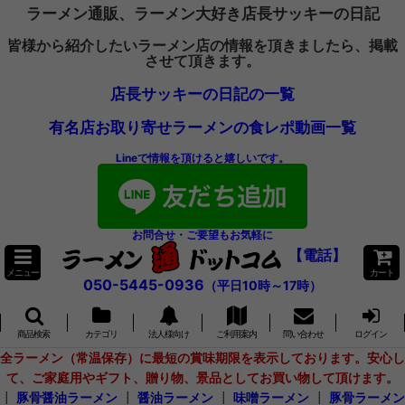
ラーメン通販、ラーメン大好き店長サッキーの日記
皆様から紹介したいラーメン店の情報を頂きましたら、掲載
させて頂きます。
店長サッキーの日記の一覧
有名店お取り寄せラーメンの食レポ動画一覧
Lineで情報を頂けると嬉しいです。
お問合せ・ご要望もお気軽に
【電話】
メニュー
カート
050-5445-0936
（平日10時～17時）
商品検索
カテゴリ
法人様向け
ご利用案内
問い合わせ
ログイン
全ラーメン（常温保存）に最短の賞味期限を表示しております。安心し
て、ご家庭用やギフト、贈り物、景品としてお買い物して頂けます。
┃
豚骨醤油ラーメン
┃
醤油ラーメン
┃
味噌ラーメン
┃
豚骨ラーメン