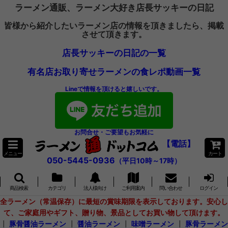
ラーメン通販、ラーメン大好き店長サッキーの日記
皆様から紹介したいラーメン店の情報を頂きましたら、掲載
させて頂きます。
店長サッキーの日記の一覧
有名店お取り寄せラーメンの食レポ動画一覧
Lineで情報を頂けると嬉しいです。
お問合せ・ご要望もお気軽に
【電話】
メニュー
カート
050-5445-0936
（平日10時～17時）
商品検索
カテゴリ
法人様向け
ご利用案内
問い合わせ
ログイン
全ラーメン（常温保存）に最短の賞味期限を表示しております。安心し
て、ご家庭用やギフト、贈り物、景品としてお買い物して頂けます。
┃
豚骨醤油ラーメン
┃
醤油ラーメン
┃
味噌ラーメン
┃
豚骨ラーメン