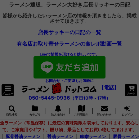
ラーメン通販、ラーメン大好き店長サッキーの日記
皆様から紹介したいラーメン店の情報を頂きましたら、掲載
させて頂きます。
店長サッキーの日記の一覧
有名店お取り寄せラーメンの食レポ動画一覧
Lineで情報を頂けると嬉しいです。
お問合せ・ご要望もお気軽に
【電話】
メニュー
カート
050-5445-0936
（平日10時～17時）
商品検索
カテゴリ
法人様向け
ご利用案内
問い合わせ
ログイン
全ラーメン（常温保存）に最短の賞味期限を表示しております。安心し
て、ご家庭用やギフト、贈り物、景品としてお買い物して頂けます。
┃
豚骨醤油ラーメン
┃
醤油ラーメン
┃
味噌ラーメン
┃
豚骨ラーメン