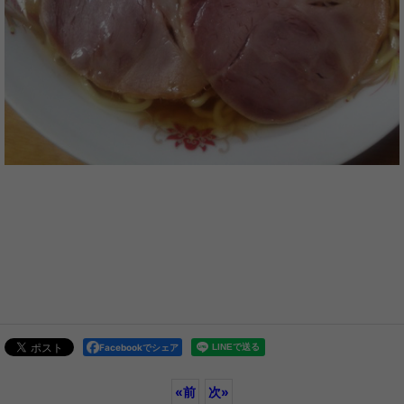
Facebookでシェア
«
前
次
»