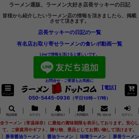
ラーメン通販、ラーメン大好き店長サッキーの日記
皆様から紹介したいラーメン店の情報を頂きましたら、掲載
させて頂きます。
店長サッキーの日記の一覧
有名店お取り寄せラーメンの食レポ動画一覧
Lineで情報を頂けると嬉しいです。
お問合せ・ご要望もお気軽に
【電話】
メニュー
カート
050-5445-0936
（平日10時～17時）
商品検索
カテゴリ
法人様向け
ご利用案内
問い合わせ
ログイン
全ラーメン（常温保存）に最短の賞味期限を表示しております。安心し
て、ご家庭用やギフト、贈り物、景品としてお買い物して頂けます。
┃
豚骨醤油ラーメン
┃
醤油ラーメン
┃
味噌ラーメン
┃
豚骨ラーメン