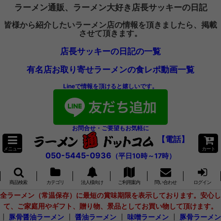
ラーメン通販、ラーメン大好き店長サッキーの日記
皆様から紹介したいラーメン店の情報を頂きましたら、掲載
させて頂きます。
店長サッキーの日記の一覧
有名店お取り寄せラーメンの食レポ動画一覧
Lineで情報を頂けると嬉しいです。
お問合せ・ご要望もお気軽に
【電話】
メニュー
カート
050-5445-0936
（平日10時～17時）
商品検索
カテゴリ
法人様向け
ご利用案内
問い合わせ
ログイン
全ラーメン（常温保存）に最短の賞味期限を表示しております。安心し
て、ご家庭用やギフト、贈り物、景品としてお買い物して頂けます。
┃
豚骨醤油ラーメン
┃
醤油ラーメン
┃
味噌ラーメン
┃
豚骨ラーメン