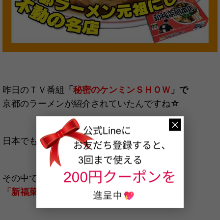
昨日のＴＶ番組
「
秘密のケンミンＳＨＯＷ
」で
京都のラーメンが紹介されていたんですね☆
日本でも有数のラーメン激戦区、京都。
その中でも老舗のラーメン屋さん。
「新福菜館」